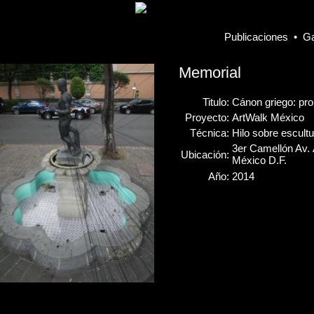
Publicaciones
•
Ga
Memorial
Titulo:
Cánon griego: pro
Proyecto:
ArtWalk México
Técnica:
Hilo sobre escult
3er Camellón Av.
Ubicación:
México D.F.
Año:
2014