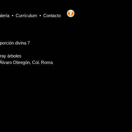
lería
•
Currículum
•
Contacto
porción divina 7
uray árboles
 Álvaro Obregón, Col. Roma