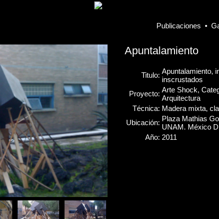
Publicaciones
•
Ga
Apuntalamiento
Apuntalamiento, i
Titulo:
inscrustados
Arte Shock, Categ
Proyecto:
Arquitectura
Técnica:
Madera mixta, cl
Plaza Mathias Goe
Ubicación:
UNAM. México D.
Año:
2011